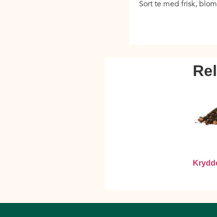
Sort te med frisk, bl
Re
Krydde