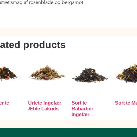
omstret smag af rosenblade og bergamot
lated products
r te
Urtete Ingefær
Sort te
Sort te 
Æble Lakrids
Rabarber
ingefær