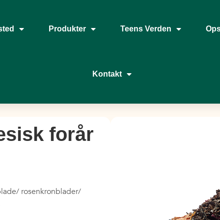
sted
Produkter
Teens Verden
Ops
Kontakt
esisk forår
blade/ rosenkronblader/
.