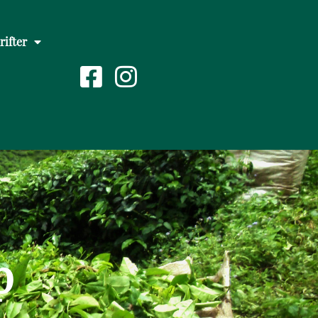
rifter
p