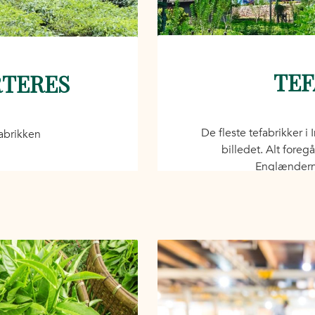
TEF
RTERES
De fleste tefabrikker i
fabrikken
billedet. Alt foreg
Englænderne