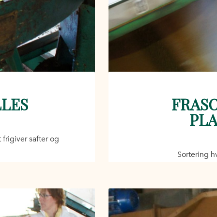
LLES
FRASO
PLA
frigiver safter og
Sortering hv