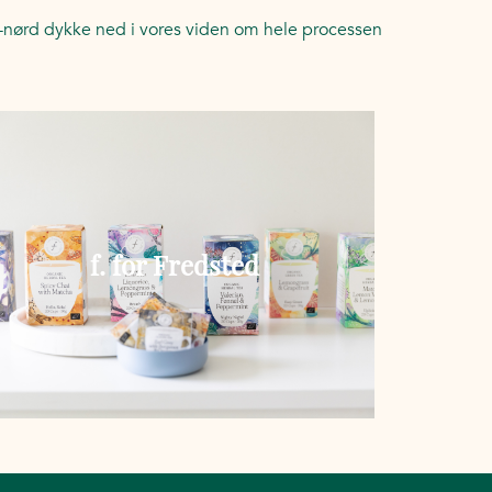
te-nørd dykke ned i vores viden om hele processen
f. for Fredsted